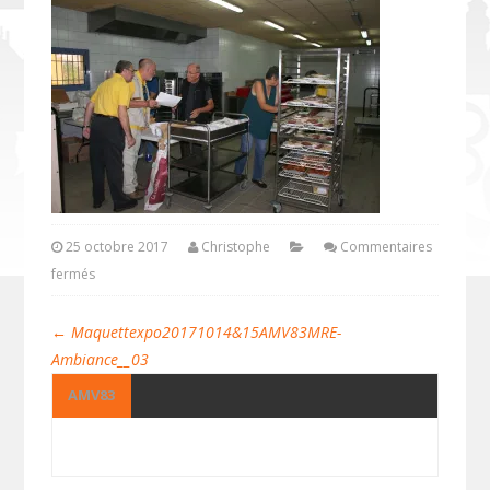
25 octobre 2017
Christophe
Commentaires
fermés
←
Maquettexpo20171014&15AMV83MRE-
Ambiance__03
AMV83