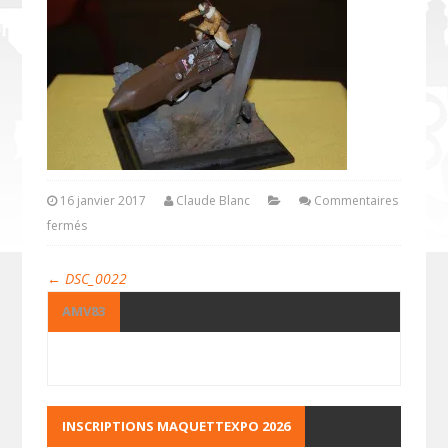
16 janvier 2017
Claude Blanc
Commentaires
fermés
←
DSC_0022
AMV83
INSCRIPTIONS MAQUETTEXPO 2026