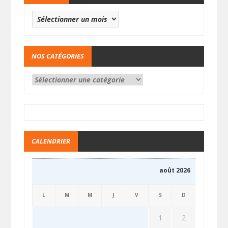
NOS CATÉGORIES
CALENDRIER
août 2026
L
M
M
J
V
S
D
1
2