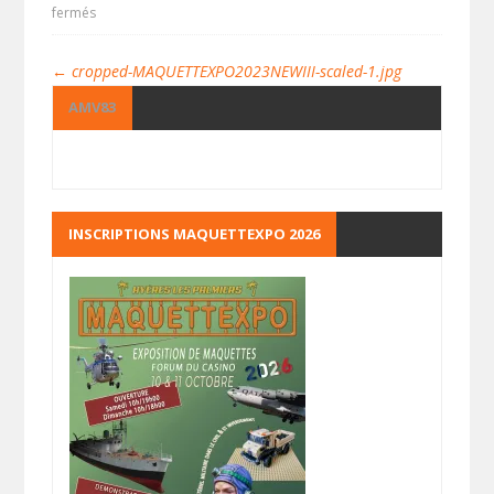
fermés
←
cropped-MAQUETTEXPO2023NEWIII-scaled-1.jpg
AMV83
INSCRIPTIONS MAQUETTEXPO 2026