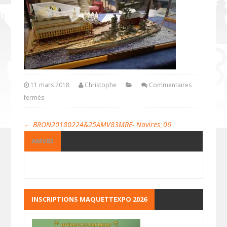
11 mars 2018
Christophe
Commentaires
fermés
←
BRON20180224&25AMV83MRE- Navires_06
AMV83
INSCRIPTIONS MAQUETTEXPO 2026