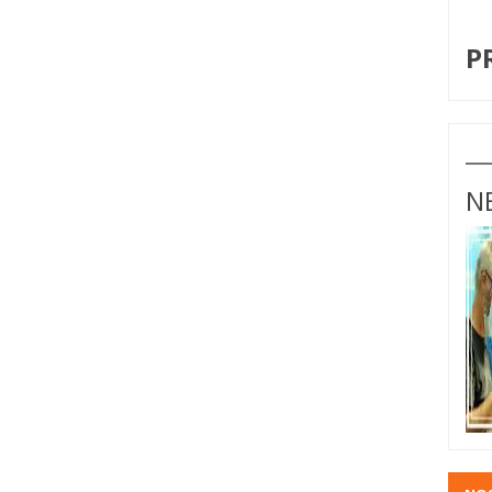
I
P
N