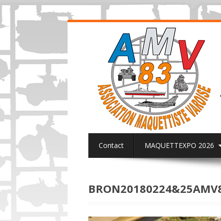
Contact
MAQUETTEXPO 2026
ACTUALITES PAGE FACEBOOK AMV8
BRON20180224&25AMV8