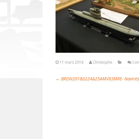
11 mars 2018
Christophe
Com
←
BRON20180224&25AMV83MRE- Navires