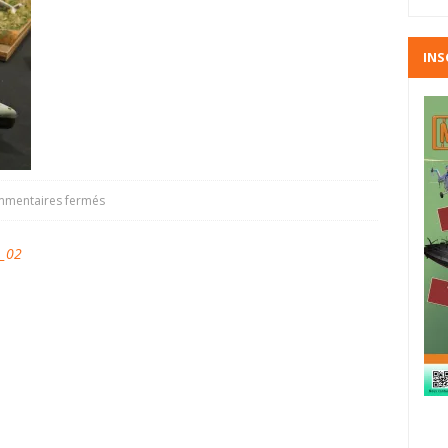
INS
mentaires fermés
_02