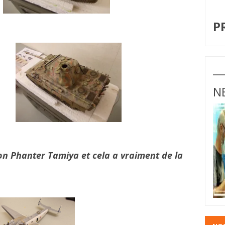
I
P
N
on Phanter Tamiya et cela a vraiment de la