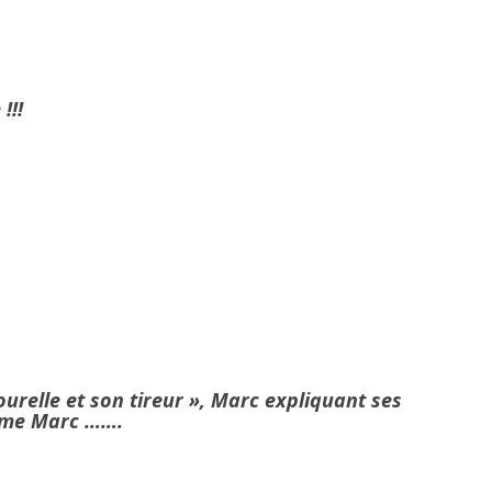
!!!
ourelle et son tireur », Marc expliquant ses
alme Marc …….