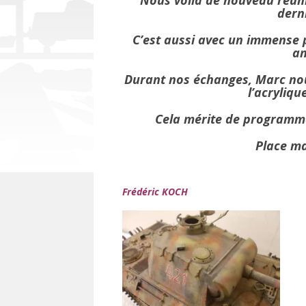
Nous voilà de nouveau réuni
derni
C’est aussi avec un immense p
an
Durant nos échanges, Marc no
l’acryliq
Cela mérite de programme
Place ma
Frédéric KOCH