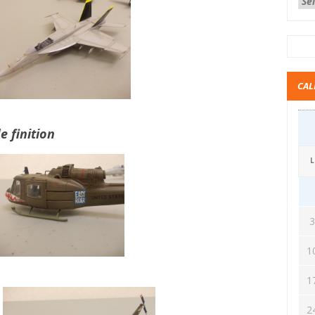
CAL
 finition
L
1
1
2