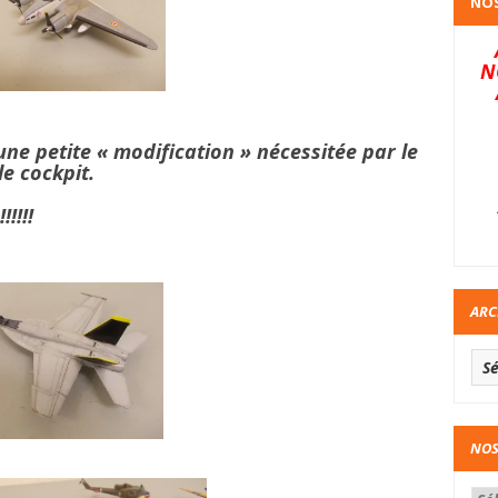
NOS
N
ne petite « modification » nécessitée par le
e cockpit.
!!!!
ARC
NOS