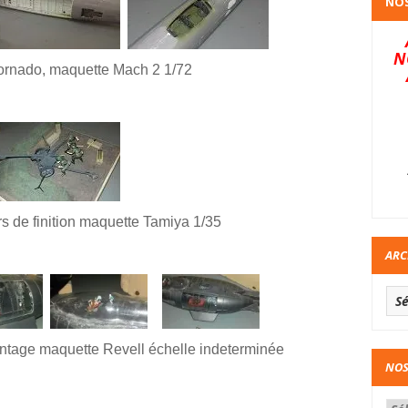
NOS
N
rnado, maquette Mach 2 1/72
s de finition
maquette
Tamiya
1/35
ARC
ontage
maquette Revell échelle indeterminée
NOS