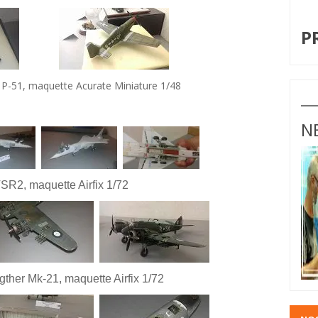
I
P
n P-51, maquette Acurate Miniature 1/48
N
R2, maquette Airfix 1/72
gther Mk-21, maquette Airfix 1/72