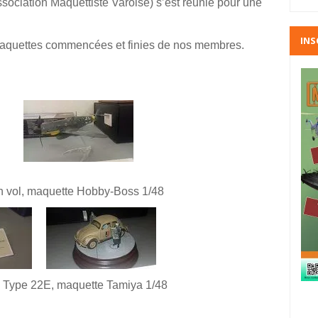
ociation Maquettiste Varoise) s’est réunie pour une
INS
s maquettes commencées et finies de nos membres.
 vol,
maquette Hobby-Boss 1/48
Type 22E, maquette Tamiya 1/48