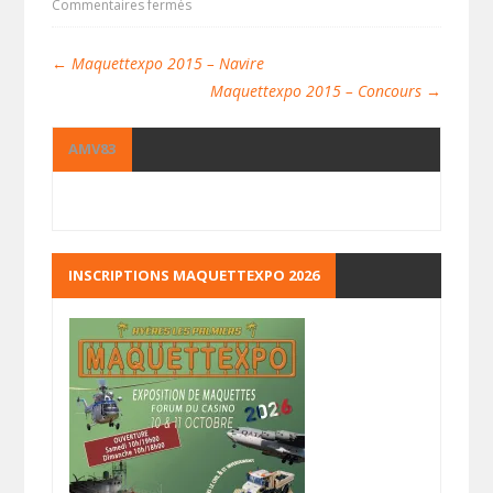
Commentaires fermés
←
Maquettexpo 2015 – Navire
Maquettexpo 2015 – Concours
→
AMV83
INSCRIPTIONS MAQUETTEXPO 2026