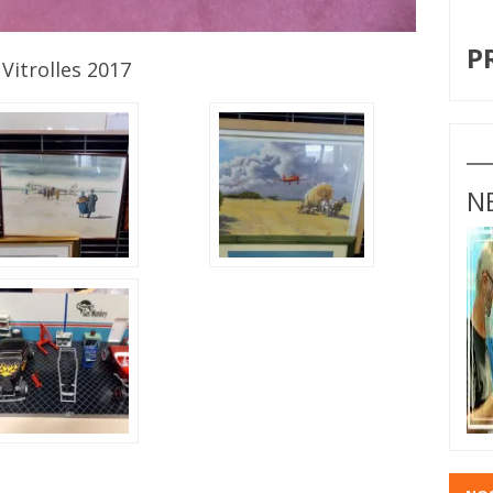
I
P
 Vitrolles 2017
N