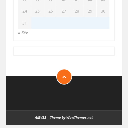
24
25
26
27
28
29
30
31
« Fév
AMV83
|
Theme by WowThemes.net