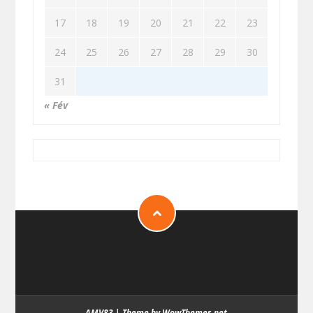
17
18
19
20
21
22
23
24
25
26
27
28
29
30
31
« Fév
AMV83
|
Theme by WowThemes.net