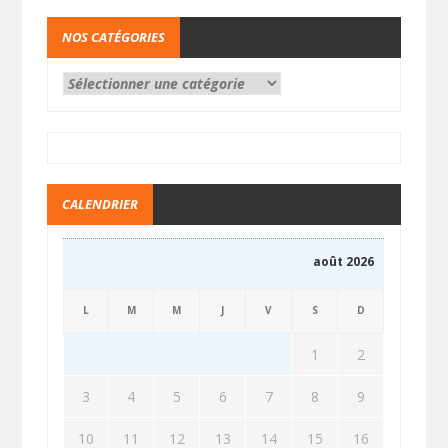
NOS CATÉGORIES
CALENDRIER
août 2026
L
M
M
J
V
S
D
1
2
3
4
5
6
7
8
9
10
11
12
13
14
15
16