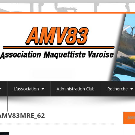
L’association
Administration Club
Recherche
3
AMV83MRE_62
AM