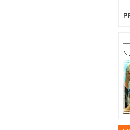
I
P
N