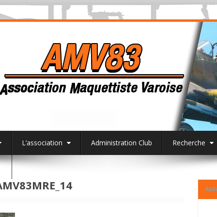
L’association
Administration Club
Recherche
3
AMV83MRE_14
AM