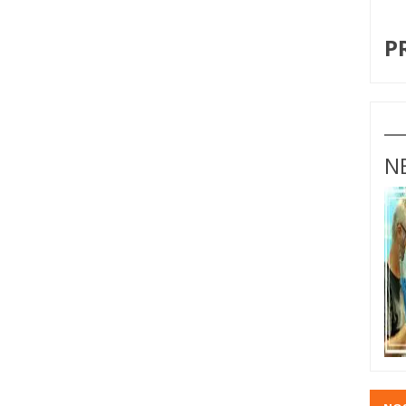
I
P
N