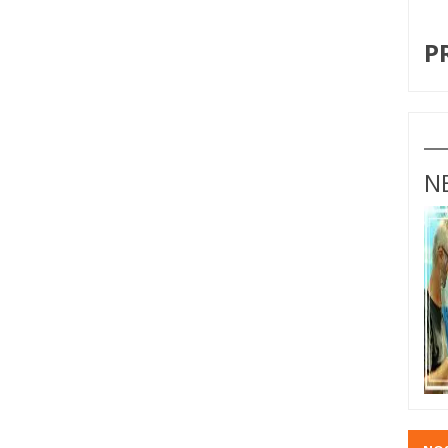
I
P
N