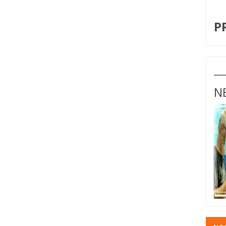
I
P
N